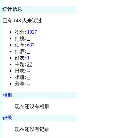
统计信息
已有
143
人来访过
积分:
1027
仙桃:
--
仙草:
637
仙酒:
--
好友:
1
主题:
27
日志:
--
相册:
--
分享:
--
相册
现在还没有相册
记录
现在还没有记录