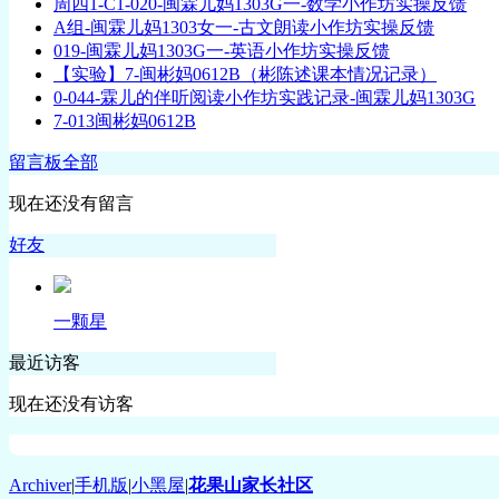
周四1-C1-020-闽霖儿妈1303G一-数学小作坊实操反馈
A组-闽霖儿妈1303女一-古文朗读小作坊实操反馈
019-闽霖儿妈1303G一-英语小作坊实操反馈
【实验】7-闽彬妈0612B（彬陈述课本情况记录）
0-044-霖儿的伴听阅读小作坊实践记录-闽霖儿妈1303G
7-013闽彬妈0612B
留言板
全部
现在还没有留言
好友
一颗星
最近访客
现在还没有访客
Archiver
|
手机版
|
小黑屋
|
花果山家长社区