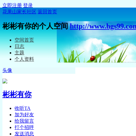
立即注册
登录
花果山家长社区
返回首页
彬彬有你的个人空间
http://www.hgs99.co
空间首页
日志
主题
个人资料
头像
彬彬有你
收听TA
加为好友
给我留言
打个招呼
发送消息