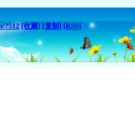
m/?512
[收藏]
[复制]
[RSS]