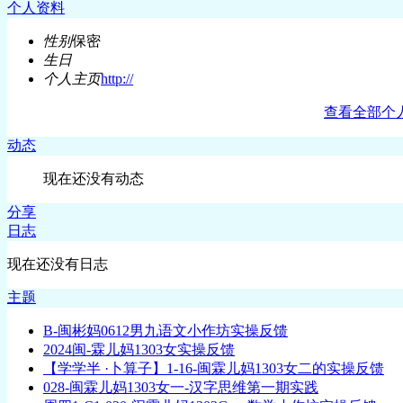
个人资料
性别
保密
生日
个人主页
http://
查看全部个
动态
现在还没有动态
分享
日志
现在还没有日志
主题
B-闽彬妈0612男九语文小作坊实操反馈
2024闽-霖儿妈1303女实操反馈
【学学半 ·卜算子】1-16-闽霖儿妈1303女二的实操反馈
028-闽霖儿妈1303女一-汉字思维第一期实践