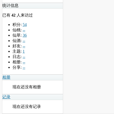
统计信息
已有
42
人来访过
积分:
54
仙桃:
--
仙草:
36
仙酒:
--
好友:
--
主题:
1
日志:
--
相册:
--
分享:
--
相册
现在还没有相册
记录
现在还没有记录