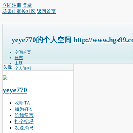
立即注册
登录
花果山家长社区
返回首页
yeye770的个人空间
http://www.hgs99.
空间首页
日志
主题
头像
个人资料
yeye770
收听TA
加为好友
给我留言
打个招呼
发送消息