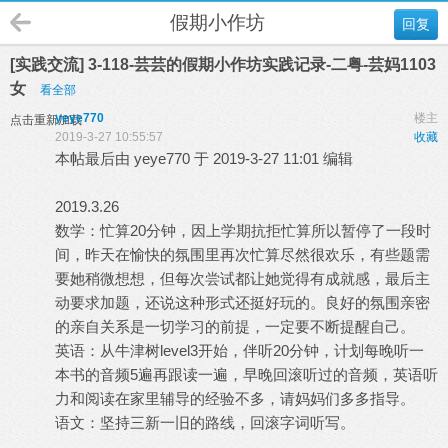
假期小作坊
回复
[实践交流] 3-118-芸芸的假期小作坊实践记录-二粤-芸妈1103
女
看全部
yeye770
楼主
点击重新加载
2019-3-27 10:55:57
收藏
本帖最后由 yeye770 于 2019-3-27 11:01 编辑
2019.3.26
数学：忙算20分钟，因上学期抗拒忙算所以暂停了一段时
间，昨天在愉快的氛围里再次忙算尽然很欢乐，有些题需
要她稍微想想，但每次尝试都让她觉得有成就感，最后主
动要求加题，还说这种形式还挺好玩的。良好的氛围亲密
的亲自关系是一切学习的前提，一定要不断提醒自己。
英语：从牛津树level3开始，伴听20分钟，计划每晚听一
本书的音频5遍再跟读一遍，早晚回滚听过的音频，英语听
力和阅读在家里辅导的经验不多，请妈妈们多多指导。
语文：坚持三新一旧的路线，回滚字词听写。