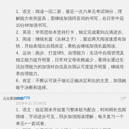
1、语文：阅读一旧二新，最近一次六单元考试98分，理
解能力有所提高，需继续加强同音词的书写，在日常中花
10分钟加强书写。
2、英语：学而思绘本坚持打卡，独立完成看到点滴进步。
3、阅读：继续长篇《丛林之子》，最近两天阅读速度有加
快，开始表现出自我肯定，乘机会继续加强长篇阅读。
4、运动：跑步、打篮球5、自理能力：生活中自我管理及
独立能力提升明显，日常对父母依赖减少，看得出通过生
活自理能力的加强对自信及自我认可度提升明显，继续培
养自理能力。
6、肯定：不断认可孩子做出正确决定和出的主意，加强她
敢于决断和选择。
yeye770
#
点击重新加载
15
2019-6-11 15:08:51
1、语文：临近期末开始复习整体较为配合，时间稍长也闹
情绪，字词进步可见，同步加强阅读理解，每天复习一个
单元+一套试卷。