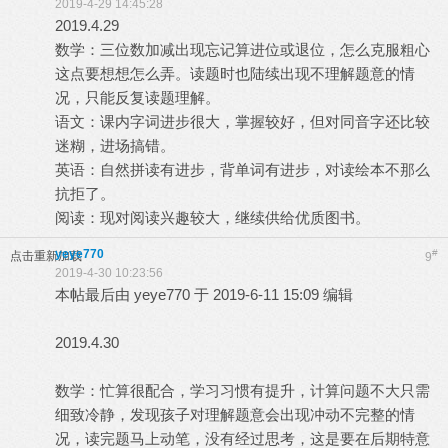
2019-4-29 14:45:28
2019.4.29
数学：三位数加减出现忘记算进位或退位，怎么克服粗心
这点要想想怎么弄。读题时也陆续出现不理解题意的情
况，只能反复读题理解。
语文：课内字词进步很大，掌握较好，但对同音字还比较
迷糊，进场搞错。
英语：自然拼读有进步，背单词有进步，对读绘本不那么
抗拒了。
阅读：现对阅读兴趣较大，继续供给优质图书。
yeye770
#
点击重新加载
9
2019-4-30 10:23:56
本帖最后由 yeye770 于 2019-6-11 15:09 编辑
2019.4.30
数学：忙算很配合，学习习惯有提升，计算问题不大只需
细致冷静，发现孩子对理解题意会出现冲动不完整的情
况，读完题马上动笔，没有经过思考，这是要在后期特意