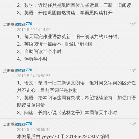
2、数学：近期任然是巩固百位加减运算，三新一旧阅读
3、英语：开始巩固自然拼读，学而思阅读打开
yeye770
#
点击重新加载
12
2019-5-20 14:14:00
1、每天写完作业语数英新二旧一朗读共约10分钟。
2、英语阅读一篇绘本+自然拼读词组
3、自助阅读半个小时
4、伴听半小时
yeye770
#
点击重新加载
13
2019-5-24 16:50:55
1、语文：坚持一旧二新课文朗读，但对同义字词的区分任
然不走心，目前字词任是软肋
2、英语：绘本阅读这周有突破，希望继续坚持，加强口语
朗读及单词量
3、阅读：长篇小说《丛林之子》本周每天半小时
yeye770
#
点击重新加载
14
2019-5-29 08:55:46
本帖最后由 yeye770 于 2019-5-29 09:07 编辑