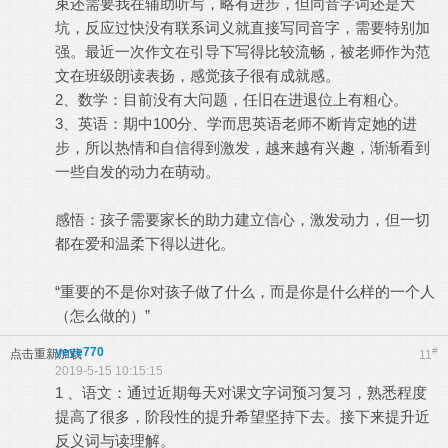
束还需要我在辅助听写，略有进步，但同音字词还是大
坑，反应过快没有联系词义就直接写同音字，需要特别加
强。最近一次作文在引导下写得比较流畅，被老师作为范
文在班级朗读表扬，感觉孩子很有成就感。
2、数学：目前没有大问题，任旧在进退位上有粗心。
3、英语：期中100分、学而思英语老师不断肯定她的进
步，所以热情和自信得到激发，越来越有兴趣，渐渐看到
一些自发的动力在萌动。
感悟：孩子需要家长的助力建立信心，激发动力，但一切
都在爱和温柔下得以进化。
“重要的不是你对孩子做了什么，而是你是什么样的一个人
（怎么做的）”
yeye770
#
点击重新加载
11
2019-5-15 10:15:15
1 、语文：通过近期每天对课文字词预习复习，熟悉程度
提高了很多，阶段性的提升希望坚持下去。接下来提升近
反义词与读理解。