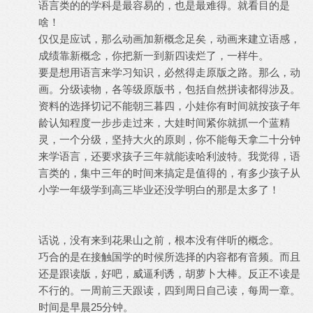
语言类的的学科是最容易的，也是最难得。就看目的是
啥！
仅仅是应试，那么动画加新概念足矣，动画来建立语感，
成绩靠新概念，你把新一到新四读烂了，一样牛。
要是想用语言来学习知识，必然得走原版之路。那么，动
画。分级读物，各等级原版书，包括自然拼读都得涉及。
资料的选择切记不能朝三暮四，小娃你有时间就按孩子年
龄认知程度一步步走过来，大娃时间紧你就抓一个蓝精
灵，一个分级，坚持大火的原则，你不能每天拿二十分钟
来学语言，还要求孩子三年就能读哈利波特。我觉得，语
言类的，集中三年的时间来搞定是值得的，有多少孩子从
小学一年级学到高三毕业还没学明白的那是太多了！
话说，没有来到花果山之前，根本没有伴听的概念。
巧合的是在接触国学的时候所选择的内容都有音频。而且
还是跟读版，好吧，威逼利诱，胡萝卜大棒。反正不读是
不行的。一周前三天跟读，四到周日自己读，每周一章。
时间是早晨25分钟。