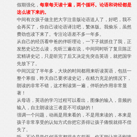
假期强化，
每章每天读十遍，两个循环。论语和诗经都是
这么读下来的。
中间有次孩子做主把大字注音版论语送人了，好吧，我不
会再买了，你自己读论语译注吧，繁体版。我偷乐，虽然
费劲也读下来了。专注论语差不多一年多。
从自己的经历看申爸的伴听理论，一下子就抓住了我，正
发愁史记怎么读，先听三遍在说，中间同时听了复旦陈正
宏精讲史记，只是听完了后又决定先突击英语，就把国学
先放下了。
中间沉淀了半年多，大块的时间都用来听读英语，包括一
整个寒假，昨天自己要求读史记，在精力充足的情况下，
朗读的非常不错，这才刚读第一遍，伴听的作用非常显
著！
从母语，英语的学习过程可以看出，图像的输入，音频的
输入，自主朗读这三者是不可或缺的！
强调一个问题，动画是用来看的，不是用来读的，本来是
孩子非常享受的认知方式你把它弄得让孩子痛恨就得不偿
失了。
听，不论是学任何语言都得走在前面，你不能让孩子刚接