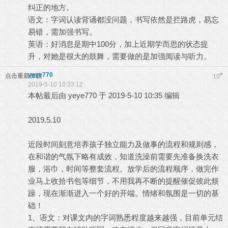
纠正的地方。
语文：字词认读背诵都没问题，书写依然是拦路虎，易忘
易错，需加强书写。
英语：好消息是期中100分，加上近期学而思的状态提
升，对她是很大的鼓舞，需要做的是加强阅读与听力。
yeye770
#
点击重新加载
10
2019-5-10 10:33:12
本帖最后由 yeye770 于 2019-5-10 10:35 编辑
2019.5.10
近段时间刻意培养孩子独立能力及做事的流程和规则感，
在和谐的气氛下略有成效，知道洗澡前需要先准备换洗衣
服，浴巾，时间等整套流程。放学后的流程顺序，做完作
业马上收拾书包等细节，不用我再不断的提醒催促彼此烦
躁，现在渐渐进入一个好的开端。情绪和氛围是一切的基
础！
1、语文：对课文内的字词熟悉程度越来越强，目前单元结