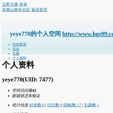
立即注册
登录
花果山家长社区
返回首页
yeye770的个人空间
http://www.hgs99.
空间首页
日志
主题
个人资料
个人资料
yeye770
(UID: 7477)
空间访问量
42
邮箱状态
未验证
统计信息
好友数 0
|
日志数 0
|
回帖数 17
|
主题数 1