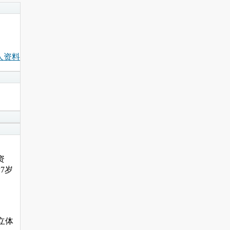
人资料
资
7岁
 立体