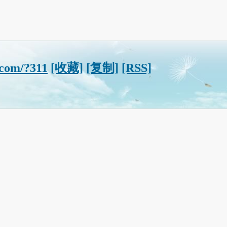
.com/?311
[收藏]
[复制]
[RSS]