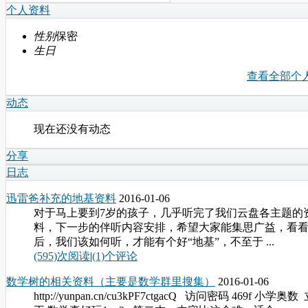
个人资料
性别
保密
生日
查看全部个
动态
现在还没有动态
分享
日志
迅雷爸补充的地基资料
2016-01-06
对于马上要到7岁的孩子，几乎听完了我们云盘各主题的
料，下一步的伴听内容安排，希望大家能集思广益，看看
后，我们该如何听，才能有个好“地基”，不至于 ...
(595)次阅读
|
(1)个评论
数学树的相关资料（主要是数学群里搜集）
2016-01-06
http://yunpan.cn/cu3kPF7ctgacQ 访问密码 469f 小学奥数