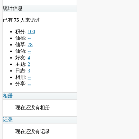
统计信息
已有
75
人来访过
积分:
100
仙桃:
--
仙草:
78
仙酒:
--
好友:
4
主题:
2
日志:
3
相册:
--
分享:
--
相册
现在还没有相册
记录
现在还没有记录