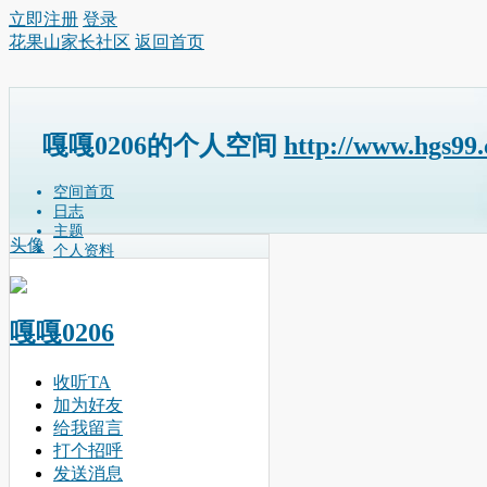
立即注册
登录
花果山家长社区
返回首页
嘎嘎0206的个人空间
http://www.hgs99
空间首页
日志
主题
头像
个人资料
嘎嘎0206
收听TA
加为好友
给我留言
打个招呼
发送消息