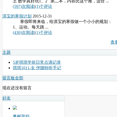
王 数学真好玩1、2 第二本，内容比这个难，适合 ...
(597)次阅读
|
(1)个评论
淇宝的寒假计划
2015-12-31
寒假即将来临，给淇宝的寒假做一个小小的规划
1、运动。每天跳 ...
(430)次阅读
|
(1)个评论
查
主题
5岁琪琪学前日常点滴记录
琪琪1011-女 伴随聆听手记
留言板
全部
现在还没有留言
好友
粤树苗妈