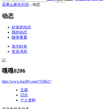
花果山家长社区
›
动态
动态
好友的动态
我的动态
随便看看
加为好友
发送消息
嘎嘎0206
http://www.hgs99.com/?358627
主题
日志
个人资料