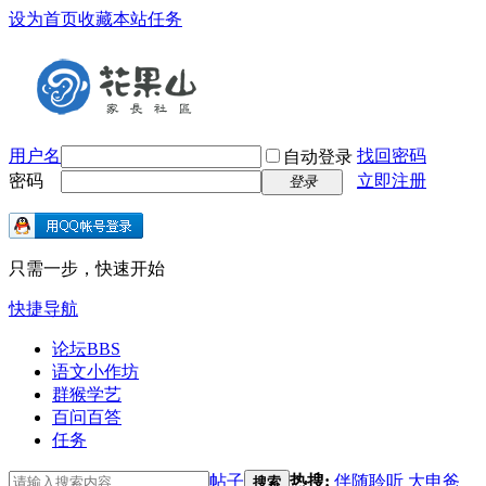
设为首页
收藏本站
任务
用户名
找回密码
自动登录
密码
立即注册
登录
只需一步，快速开始
快捷导航
论坛
BBS
语文小作坊
群猴学艺
百问百答
任务
帖子
热搜:
伴随聆听
大申爸
搜索