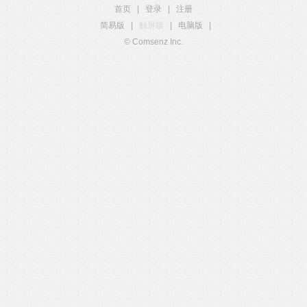
首页
|
登录
|
注册
简易版
|
触屏版
|
电脑版
|
© Comsenz Inc.