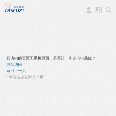
您访问的页面无手机页面，是否进一步访问电脑版？
继续访问
返回上一页
[ 点击这里返回上一页 ]