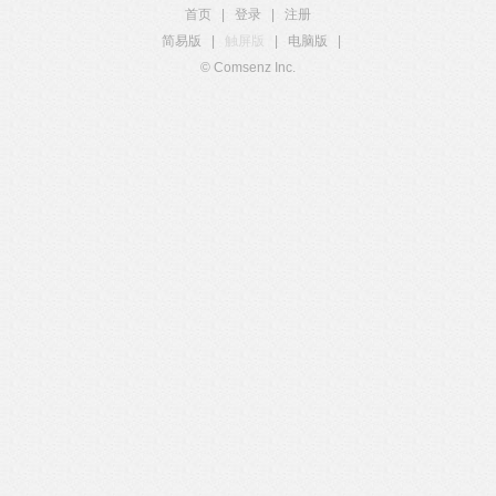
首页
|
登录
|
注册
简易版
|
触屏版
|
电脑版
|
© Comsenz Inc.