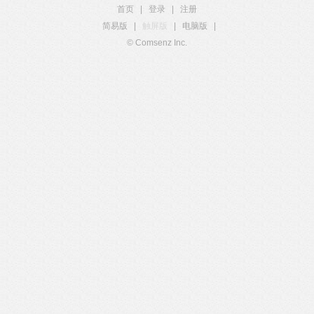
首页
|
登录
|
注册
简易版
|
触屏版
|
电脑版
|
© Comsenz Inc.