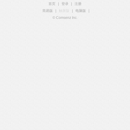
首页
|
登录
|
注册
简易版
|
触屏版
|
电脑版
|
© Comsenz Inc.