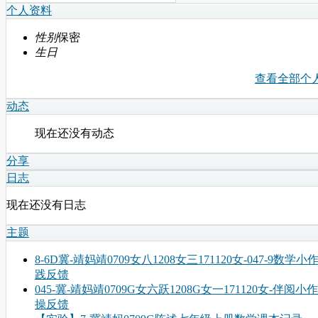
个人资料
性别
保密
生日
查看全部个
动态
现在还没有动态
分享
日志
现在还没有日志
主题
8-6D冀-靖妈靖0709女八1208女三171120女-047-9数学
践反馈
045-冀-靖妈靖0709G女六跃1208G女一171120女-伴阅小
操反馈