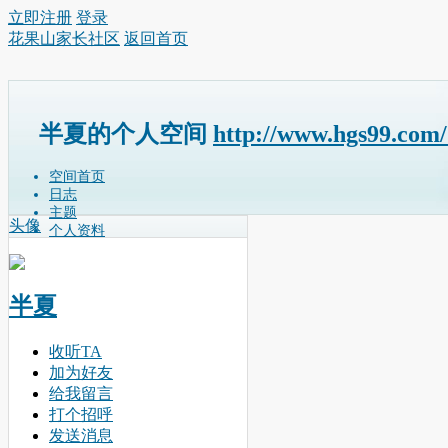
立即注册
登录
花果山家长社区
返回首页
半夏的个人空间
http://www.hgs99.com
空间首页
日志
主题
头像
个人资料
半夏
收听TA
加为好友
给我留言
打个招呼
发送消息