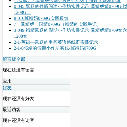
【实验】7-冀靖妈0709G陈述七年级上册数学课本记录
0-045-跃跃的伴听阅读小作坊实践记录-冀靖妈靖0709G七
1208G二
8-016冀靖妈0709G实践反馈
7—冀靖妈—国靖0709G（靖靖的实践手记）
3-049-靖靖跃跃的假期小作坊实践记录-冀靖妈靖0709女
1208女
2-1-英语—跃跃的申爸英语路线群实践记录
2-1-045靖的假期小作坊实践-冀靖妈0709G
留言板
全部
现在还没有留言
应用
好友
现在还没有好友
最近访客
现在还没有访客