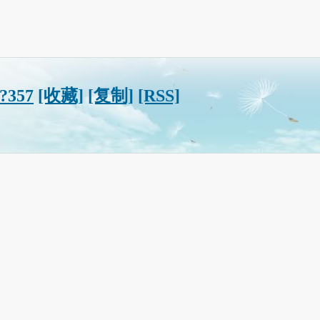
/?357
[收藏]
[复制]
[RSS]