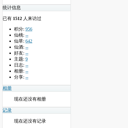
统计信息
已有
1512
人来访过
积分:
956
仙桃:
--
仙草:
642
仙酒:
--
好友:
--
主题:
9
日志:
--
相册:
--
分享:
--
相册
现在还没有相册
记录
现在还没有记录