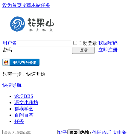
设为首页
收藏本站
任务
用户名
找回密码
自动登录
密码
立即注册
登录
只需一步，快速开始
快捷导航
论坛
BBS
语文小作坊
群猴学艺
百问百答
任务
帖子
热搜:
伴随聆听
大申爸
搜索