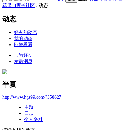
花果山家长社区
›
动态
动态
好友的动态
我的动态
随便看看
加为好友
发送消息
半夏
http://www.hgs99.com/?358627
主题
日志
个人资料