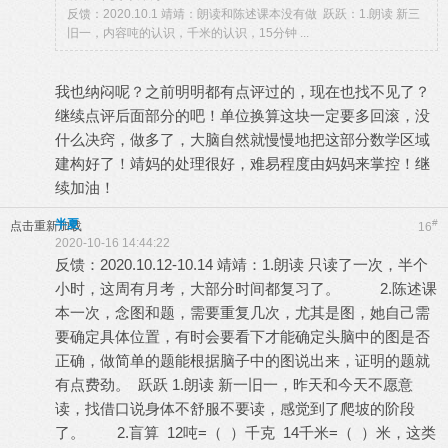
反馈：2020.10.1 靖靖：朗读和陈述课本没有做 跃跃：1.朗读 新三
旧一，内容吨的认识，千米的认识，15分钟 ...
我也纳闷呢？之前明明都有点评过的，现在也找不见了？
继续点评后面部分的吧！单位换算这块一定要多回滚，没
什么决窍，做多了，大脑自然就慢慢地把这部分数学区域
建构好了！靖妈的处理很好，难易程度由妈妈来掌控！继
续加油！
半夏
#
点击重新加载
16
2020-10-16 14:44:22
反馈：2020.10.12-10.14 靖靖：1.朗读 只读了一次，半个
小时，这周有月考，大部分时间都复习了。 2.陈述课
本一次，念图和题，需要重复几次，尤其是图，她自己需
要确定具体位置，有时会要看下才能确定头脑中的图是否
正确，做简单的题能根据脑子中的图说出来，证明的题就
有点费劲。 跃跃 1.朗读 新一旧一，昨天和今天不愿意
读，找借口说身体不舒服不要读，感觉到了爬坡的阶段
了。 2.盲算 12吨=（ ）千克 14千米=（ ）米，这类