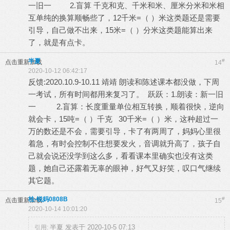
一旧一 2.盲算 千克和克、千米和米、厘米分米和米相
互单纯的换算顺畅些了，12千米=（ ）米这类题还是需要
引导，自己做不出来，15米=（ ）分米这类题能算出来
了，就是有点卡。
半夏
#
点击重新加载
14
2020-10-12 06:42:17
反馈:2020.10.9-10.11 靖靖 朗读和陈述课本都没做，下周
一考试，所有时间都用来复习了。 跃跃：1.朗读：新一旧
一 2.盲算：长度重量单位相互转换，顺着很快，逆向
就会卡，15吨=（ ）千克 30千米=（ ）米，这种超过一
万的数还是不会，需要引导，卡了有两周了，妈妈心里很
着急，有时会控制不住想要发火，音调就升高了，孩子自
己就会说还没学到这么多，看看课本里确实也没有这类
题，她自己还露着无辜的眼神，好气又好笑，叹口气继续
其它题。
桂-锐妈0808B
#
点击重新加载
15
2020-10-14 10:01:20
半夏 发表于 2020-10-5 07:13
引用: