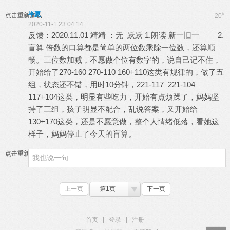
半夏
#
点击重新加载
20
2020-11-1 23:04:14
反馈：2020.11.01 靖靖 ：无 跃跃 1.朗读 新一旧一 2.
盲算 倍数的口算都是简单的两位数乘除一位数，还算顺
畅。三位数加减，不愿做个位有数字的，说自己记不住，
开始给了270-160 270-110 160+110这类有规律的，做了五
组，状态还不错，用时10分钟，221-117 221-104
117+104这类，明显有些吃力，开始有点烦躁了，妈妈坚
持了三组，孩子明显不配合，乱说答案，又开始给
130+170这类，还是不愿意做，整个人情绪低落，看她这
样子，妈妈停止了今天的盲算。
点击重新加载
上一页
第1页
下一页
首页
|
登录
|
注册