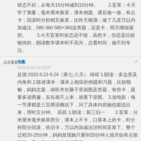
状态不好，从每天15分钟减到10分钟。 2.盲算：今天
学了测量，毫米厘米换算，课本例题、课后做一做，有点
卡；回滚时分秒相互换算，比昨天顺溜；做了几道万以内
加减法，580-360 580+360这类题，还是卡，明天继续骚
扰。 3.今天盲算时状态还不错，虽然卡，但还是比较
愉快的，朗读数学课本时不高兴，总看时间，做不到专
注。
半夏
#
点击重新加载
7
2020-9-25 14:23:57
反馈:2020.9.23-9.24（第七-八天） 靖靖 1.朗读：多边形及
内角和 2.陈述课本：课本上相应的例题和习题，比较顺
畅，妈妈念题，靖听并在脑子里画图及答题，有些卡，题
要多读两遍，实在画不上来，就看下原图。 3.放电影：每
一节课都是三言两语概括下，问了具体内容她也能说出
来，用时五分钟。 跃跃 1.朗读：新三旧一 2.盲算：分
米厘米毫米换算部分，课本上不卡，口算本上的卡，时分
秒部分回滚，依旧卡，万以内加减法没时间盲算了。整个
过程20-25分钟，妈妈发现她只要到20分钟人就开始有点烦