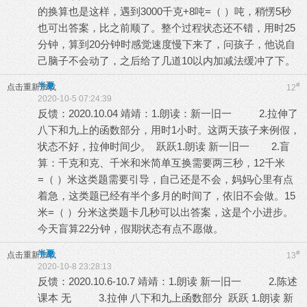
的换算也是这样，遇到3000千克+8吨=（ ）吨，稍愣5秒
也可出答案，比之前顺了。整个过程状态还不错，用时25
分钟，算到20分钟时感觉速度慢下来了，问孩子，他说自
己脑子不会动了，之后给了几道10以内加减法缓冲了下。
半夏
#
点击重新加载
12
2020-10-5 07:24:39
反馈：2020.10.04 靖靖：1.朗读：新一旧一 2.拉伸了
八下和九上的函数部分，用时1小时。这两天孩子来例假，
状态不好，拉伸时间少。 跃跃1.朗读 新一旧一 2.盲
算：千克和克、千米和米简单互换需要两三秒，12千米
=（ ）米这类题需要引导，自己还是不会，妈妈心里有点
着急，这类题已经有半个多月的时间了，依旧不会做。15
米=（ ）分米这类题卡几秒可以出答案，这是个小进步。
今天盲算22分钟，假期状态有点不愿做。
半夏
#
点击重新加载
13
2020-10-8 23:28:13
反馈：2020.10.6-10.7 靖靖：1.朗读 新一旧一 2.陈述
课本 无 3.拉伸 八下和九上函数部分 跃跃 1.朗读 新