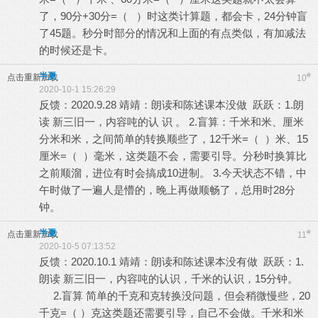
了，90分+30分=（ ）时这类计算题，都会卡，24分钟盲
了45题。秒分时部分的情况和上面的有点类似，有加减法
的时候还是卡。
半夏
#
点击重新加载
10
2020-10-1 15:26:29
反馈：2020.9.28 靖靖：朗读和陈述课本没做 跃跃：1.朗
读 新三旧一，内容吨的认 识 。 2.盲算：千米和米、厘米
分米和米，之间简单的转换顺些了，12千米=（ ）米、15
厘米=（ ）毫米，这类题不会，需要引导。分秒时换算比
之前顺溜，进位有时会搞成10进制。 3.今天状态不错，中
午时做了一遍人是懵的，晚上再做顺畅了，总用时28分
钟。
半夏
#
点击重新加载
11
2020-10-5 07:13:52
反馈：2020.10.1 靖靖：朗读和陈述课本没有做 跃跃：1.
朗读 新三旧一，内容吨的认识，千米的认识，15分钟。
2.盲算 简单的千克和克转换没问题，但会稍微慢些，20
千克=（ ）克这类题还需要引导，自己不会做。千米和米