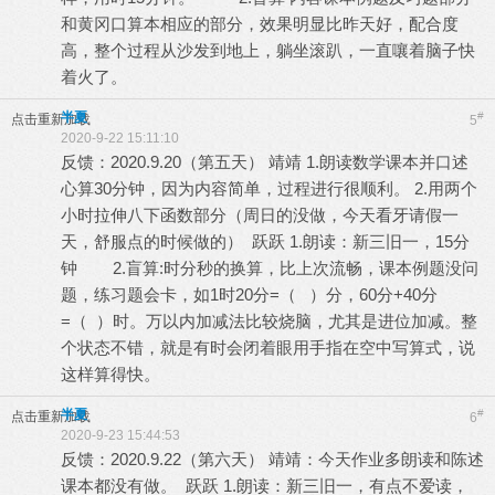
和黄冈口算本相应的部分，效果明显比昨天好，配合度
高，整个过程从沙发到地上，躺坐滚趴，一直嚷着脑子快
着火了。
半夏
#
点击重新加载
5
2020-9-22 15:11:10
反馈：2020.9.20（第五天） 靖靖 1.朗读数学课本并口述
心算30分钟，因为内容简单，过程进行很顺利。 2.用两个
小时拉伸八下函数部分（周日的没做，今天看牙请假一
天，舒服点的时候做的） 跃跃 1.朗读：新三旧一，15分
钟 2.盲算:时分秒的换算，比上次流畅，课本例题没问
题，练习题会卡，如1时20分=（ ）分，60分+40分
=（ ）时。万以内加减法比较烧脑，尤其是进位加减。整
个状态不错，就是有时会闭着眼用手指在空中写算式，说
这样算得快。
半夏
#
点击重新加载
6
2020-9-23 15:44:53
反馈：2020.9.22（第六天） 靖靖：今天作业多朗读和陈述
课本都没有做。 跃跃 1.朗读：新三旧一，有点不爱读，