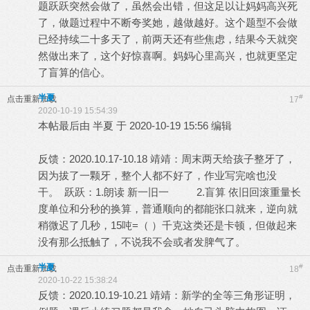
题跃跃突然会做了，虽然会出错，但这足以让妈妈高兴死
了，做题过程中不断夸奖她，越做越好。这个题型不会做
已经持续二十多天了，前两天还有些焦虑，结果今天就突
然做出来了，这个好惊喜啊。妈妈心里高兴，也就更坚定
了盲算的信心。
半夏
#
点击重新加载
17
2020-10-19 15:54:39
本帖最后由 半夏 于 2020-10-19 15:56 编辑
反馈：2020.10.17-10.18 靖靖：周末两天给孩子整牙了，
因为拔了一颗牙，整个人都不好了，作业写完啥也没
干。 跃跃：1.朗读 新一旧一 2.盲算 依旧回滚重量长
度单位和分秒的换算，普通顺向的都能张口就来，逆向就
稍微迟了几秒，15吨=（ ）千克这类还是卡顿，但做起来
没有那么抵触了，不说我不会或者发脾气了。
半夏
#
点击重新加载
18
2020-10-22 15:38:24
反馈：2020.10.19-10.21 靖靖：新学的全等三角形证明，