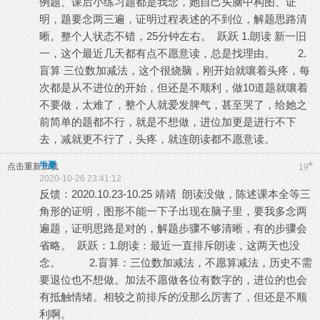
例题、课后小练习题都是我念，她自己头脑中构图、证
明，题要念两三遍，证明过程表述的不到位，解题思路清
晰。整个人状态不错，25分钟左右。 跃跃 1.朗读 新一旧
一，这个最近几天都有点不愿意读，总是找理由。 2.
盲算 三位数加减法，这个很烧脑，刚开始就嚷着头疼，每
次都是从不进位的开始，但还是不顺利，做10道题就嚷着
不要做，太难了，整个人就爱发脾气，甚至哭了，给她之
前简单的题都不行，就是不想做，进位加更是进行不下
去，减就更不行了，头疼，就连朗读都不愿意读。
半夏
#
点击重新加载
19
2020-10-26 23:41:12
反馈：2020.10.23-10.25 靖靖 朗读没做，陈述课本全等三
角形的证明，图形不能一下子出现在脑子里，要我多念两
遍题，证明思路是对的，解题步骤不够清晰，有的步骤会
省略。 跃跃：1.朗读：最近一直排斥朗读，这两天也没
念。 2.盲算：三位数加减法，不愿算减法，历史不需
要退位也不想做。加法不愿做各位有数字的，进位的也会
有抵触情绪。相较之前排斥的没那么厉害了，但还是不顺
利啊。