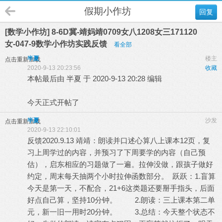
假期小作坊
回复
[数学小作坊] 8-6D冀-靖妈靖0709女八1208女三171120
女-047-9数学小作坊实践反馈
看全部
半夏
楼主
点击重新加载
2020-9-13 20:23:56
收藏
本帖最后由 半夏 于 2020-9-13 20:28 编辑
今天正式开帖了
半夏
沙发
点击重新加载
2020-9-13 22:10:01
反馈2020.9.13 靖靖：朗读并口述心算八上课本12页，复
习上周学过的内容，并预习了下周要学的内容（自己预
估），启东相应的习题做了一遍。拉伸没做，跟孩子做好
约定，周末每天抽两个小时拉伸函数部分。 跃跃：1.盲算
今天是第一天，不配合，21+6这类题还要掰手指头，后面
好点自己算，坚持10分钟。 2.朗读：三上课本第二单
元，新一旧一用时20分钟。 3.总结：今天整个状态不