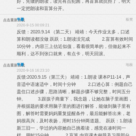
好，先做的朗读，读完有点犯困，再盲算就抗拒了，明天
一定把朗读和盲算分开。
半夏
板凳
点击重新加载
2020-9-15 00:09:21
反馈：2020.9.14 （第二天） 靖靖：今天作业太多，口述
算和朗读都没做 跃跃：1.朗读没完成 2.盲算有效时间
10分钟，内容三上估近似值，看着很简单的，但做起来不
顺利，达不到张口就来，有点卡，明天回滚。
半夏
地板
点击重新加载
2020-9-16 16:23:10
反馈:2020.9.15（第三天） 靖靖：1.朗读 课本P11-14，声
音适中语速适中，时间十分钟 2.口述心算：例题自己
盖住口述步骤，思路清晰，解题步骤不够完整，时间五分
钟。 3.跟孩子商量下，我念题，让她在脑子里画图，
并根据题的要求用脑子里的图进行解答，能做到脑子里有
图，解答时需要妈妈重复提醒条件，最后能解答出来，老
妈很高兴，及时表扬，用时15分钟两道题。 跃跃：1.朗读
新三旧一，学过的内容她自己挑着读，感觉在凑时间一
样，用时15分钟。 2.盲算 内容课本例题及习题部分