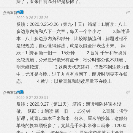
躁了，看来目前25分钟是极限了。
半夏
#
点击重新加载
8
2020-9-26 21:35:26
反馈：2020.9.25-9.26（第九-十天） 靖靖：1.朗读：八上
多边形内角和八下十六章，每天一个半小时 2.陈述课
本：八上多边形内角和部分，比较顺畅流利，解题过程不
是很规范，自己懂得解法，就是没能全部表达出来。 跃
跃：1.朗读 新一旧一，15分钟 2.盲算 千米和米换算
比较流畅，分米厘米毫米有点卡，秒分时部分也不顺畅，
明天继续滚。 3.这两天状态还好，但做不到注意力集
中，尤其是今晚，过了九点有点困了，朗读时明显不在状
态。 4.教训：以后盲算和朗读尽量不在晚上
半夏
#
点击重新加载
9
2020-9-27 22:28:51
反馈：2020.9.27（第11天） 靖靖：朗读和陈述课本没
做。 跃跃：1.朗读 新一旧一，15分钟 2.盲算：没学
新课，就盲口算本千米和米、分米、厘米的换算，这部分
单纯的换算顺畅多了，尤其是千米和米张口就来，12000
米=（ ）千米 、60分米=（ ）厘米这类题就不太会算