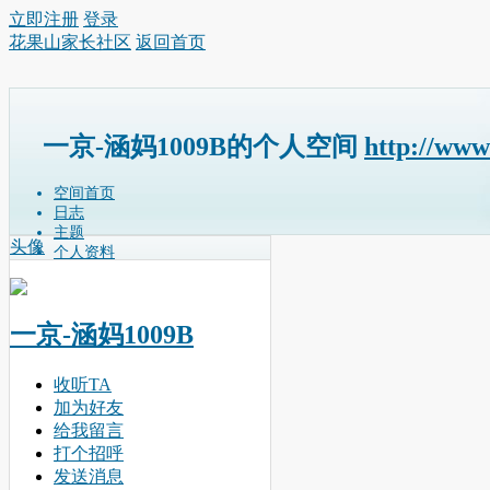
立即注册
登录
花果山家长社区
返回首页
一京-涵妈1009B的个人空间
http://www
空间首页
日志
主题
头像
个人资料
一京-涵妈1009B
收听TA
加为好友
给我留言
打个招呼
发送消息