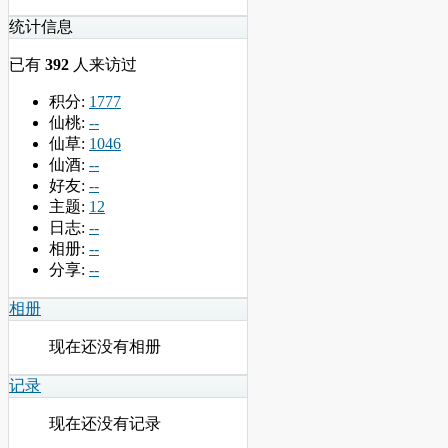
统计信息
已有
392
人来访过
积分:
1777
仙桃:
--
仙草:
1046
仙酒:
--
好友:
--
主题:
12
日志:
--
相册:
--
分享:
--
相册
现在还没有相册
记录
现在还没有记录