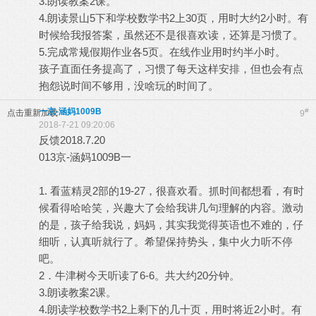
3.朗读教案2课。
4.朗读景山5下和学校数学书2上30页，用时大约2小时。有
时候给我报答案，虽然还不是很喜欢读，还算是习惯了。
5.完成常规假期作业各5页。在线作业用时约半小时。
孩子直面任务提高了，习惯了每天这样安排，但也会有点
抱怨说时间不够用，没啥玩的时间了。
一京-涵妈1009B
#
点击重新加载
9
2018-7-21 09:20:06
反馈2018.7.20
013京-涵妈1009B一
1. 看蓝精灵2部的19-27，很喜欢看。抓时间都想看，有时
候看得哈哈笑，兴趣大了会给我讲几句理解的内容。激动
的是，孩子给我说，妈妈，其实我觉得英语也不难的，仔
细听，认真听就行了。希望保持势头，集中火力听不停
吧。
2．牛津树今天听读了6-6。共大约20分钟。
3.朗读教案2课。
4.朗读学校数学书2上剩下的几十页，用时将近2小时。有