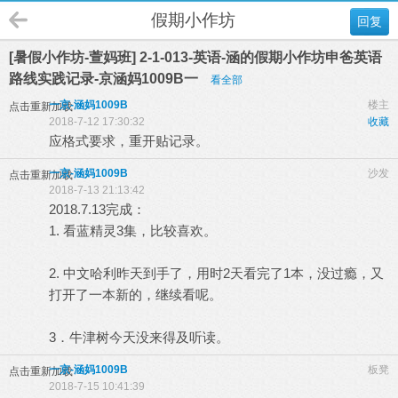
假期小作坊
回复
[暑假小作坊-萱妈班] 2-1-013-英语-涵的假期小作坊申爸英语
路线实践记录-京涵妈1009B一
看全部
一京-涵妈1009B
楼主
点击重新加载
2018-7-12 17:30:32
收藏
应格式要求，重开贴记录。
一京-涵妈1009B
沙发
点击重新加载
2018-7-13 21:13:42
2018.7.13完成：
1. 看蓝精灵3集，比较喜欢。
2. 中文哈利昨天到手了，用时2天看完了1本，没过瘾，又
打开了一本新的，继续看呢。
3．牛津树今天没来得及听读。
一京-涵妈1009B
板凳
点击重新加载
2018-7-15 10:41:39