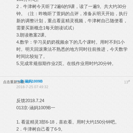
2．牛津树今天听了2遍6的9课，读了一遍9。共大约30分
钟。（注：昨晚听了萱妈的点评，准备从明天开始，执行
新的调整计划，重点看蓝精灵视频，牛津树自己随便看，
需要买新概念1每天朗读试试）
3.朗读教案2课。
4.数学：学习吴奶奶视频余下的几个课时。用时不到1小
时。明天回滚乘法不熟悉的地方同时往前推进，今天数学
时间比较短了。
5.完成常规假期作业2页。在线作业用时约20分钟。
一京-涵妈1009B
#
点击重新加载
13
2018-7-25 07:49:32
反馈2018.7.24
013京-涵妈1009B一
1. 看蓝精灵3部6-18，喜欢看。用时大约150分钟吧。
2．牛津树自己看了6-9。