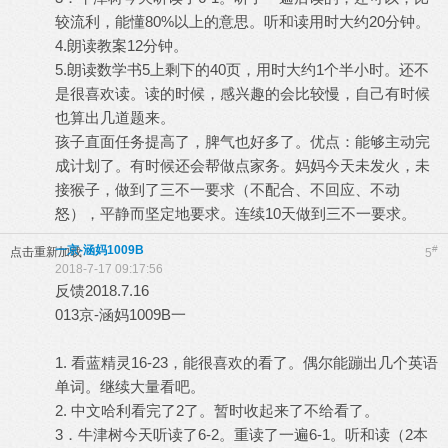
较流利，能懂80%以上的意思。听和读用时大约20分钟。
4.朗读教案12分钟。
5.朗读数学书5上剩下的40页，用时大约1个半小时。还不
是很喜欢读。读的时候，感兴趣的会比较慢，自己有时候
也算出几道题来。
孩子直面任务提高了，脾气也好多了。优点：能够主动完
成计划了。有时候还会帮做点家务。妈妈今天未发火，未
接猴子，做到了三不一要求（不配合、不回应、不动
怒），平静而坚定地要求。连续10天做到三不一要求。
一京-涵妈1009B
#
点击重新加载
5
2018-7-17 09:17:56
反馈2018.7.16
013京-涵妈1009B一
1. 看蓝精灵16-23，能很喜欢的看了。偶尔能蹦出几个英语
单词。继续大量看吧。
2. 中文哈利看完了2了。暂时收起来了不给看了。
3．牛津树今天听读了6-2。重读了一遍6-1。听和读（2本