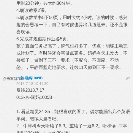
用时20分钟）共大约30分钟。
4.朗读教案2课。
5.朗读数学书5下50页，用时大约2小时。读的时候，感兴
趣的会思考一下，自己有时候也算出几道题来。还不是很
喜欢读。
6.完成常规假期作业各5页。
孩子直面任务提高了，脾气也好多了。优点：能够主动完
成计划了。有时候还会帮做点家务。妈妈今天未发火，不
接猴子，做到了三不一要求（不配合、不回应、不动
怒），平静而坚定地要求。连续11天做到三不一要求。
一京-涵妈1009B
#
点击重新加载
6
2018-7-18 10:41:30
反馈2018.7.17
013-京-涵妈1009B一
1. 看蓝精灵24-35，能很喜欢的看了。偶尔能蹦出几个英语
单词。继续大量看吧。
2．牛津树今天听读了6-3。重读了一遍6-2。听和读（2本
用时20分钟）共大约30分钟。