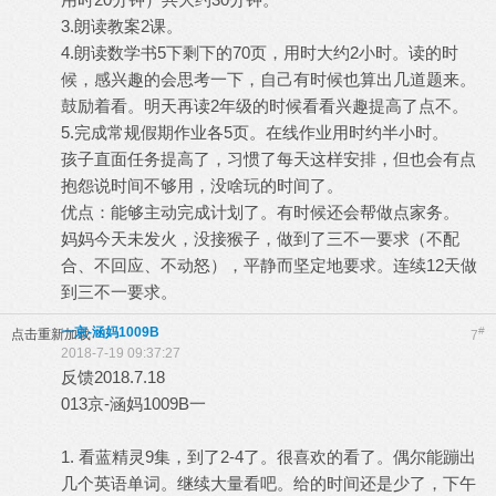
3.朗读教案2课。
4.朗读数学书5下剩下的70页，用时大约2小时。读的时
候，感兴趣的会思考一下，自己有时候也算出几道题来。
鼓励着看。明天再读2年级的时候看看兴趣提高了点不。
5.完成常规假期作业各5页。在线作业用时约半小时。
孩子直面任务提高了，习惯了每天这样安排，但也会有点
抱怨说时间不够用，没啥玩的时间了。
优点：能够主动完成计划了。有时候还会帮做点家务。
妈妈今天未发火，没接猴子，做到了三不一要求（不配
合、不回应、不动怒），平静而坚定地要求。连续12天做
到三不一要求。
一京-涵妈1009B
#
点击重新加载
7
2018-7-19 09:37:27
反馈2018.7.18
013京-涵妈1009B一
1. 看蓝精灵9集，到了2-4了。很喜欢的看了。偶尔能蹦出
几个英语单词。继续大量看吧。给的时间还是少了，下午