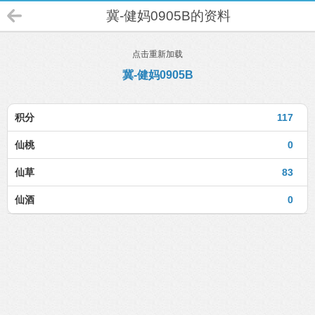
冀-健妈0905B的资料
点击重新加载
冀-健妈0905B
积分
117
仙桃
0
仙草
83
仙酒
0