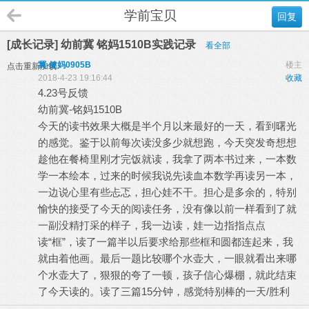
学前宝贝
回复
[成长记录] 幼前冀 铭妈1510B实践记录
看全部
冀-健妈0905B
楼主
点击重新加载
2018-4-23 19:16:44
收藏
4.23号反馈
幼前冀-铭妈1510B
今天的读书效果大概是半个月以来最好的一天，看到曙光
的感觉。鉴于以前每次读没多少就想跑，今天突发奇想想
趁他在餐椅里刚才完饭就读，我拿了两本书过来，一本数
学一本绘本，过来的时候我说先读血本数学再读另一本，
一边说心里有些忐忑，担心娃不干。担心是多余的，特别
愉快的接受了今天的阅读任务，没有像以前一样看到了就
一副没精打采的样子，我一边读，娃一边指指点点
读“框”，读了一篇半以后要求给那些框和圆都连起来，我
就由着他画。最后一题比较哪个水壶大，一眼就看出来哪
个水壶大了，狠狠的夸了一顿，孩子信心爆棚，就此结束
了今天读的。读了三篇15分钟，感觉特别棒的一天/胜利