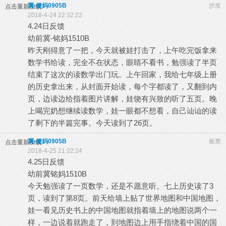
冀-健妈0905B
沙发
点击重新加载
2018-4-24 22:32:22
4.24日反馈
幼前冀-铭妈1510B
昨天刚得意了一把，今天就被娃打击了，上午吃完饭拿来
数学书给读，完全不在状态，眼睛不看书，勉强读了半页
结束了这次的读数学出门玩。上午回家，我给七年级上册
的历史拿出来，从封面开始读，每个字都读了，又翻到内
页，边读边给指着图片讲解，娃饶有兴致的听了五页。晚
上喝完奶想继续读数学，娃一眼都不想看，自己讪讪的读
了剩下的半篇完事。今天读到了26页。
冀-健妈0905B
板凳
点击重新加载
2018-4-25 21:22:24
4.25日反馈
幼前冀铭妈1510B
今天勉强读了一页数学，还是不愿意听。七上历史读了3
页，读到了第8页。前天给墙上贴了世界地图和中国地图，
娃一看见历史书上的中国地图就指着墙上的地图说两个一
样，一边说着就跑走了，到地图边上用手指绕着中国的国