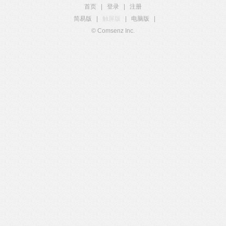
首页
|
登录
|
注册
简易版
|
触屏版
|
电脑版
|
© Comsenz Inc.