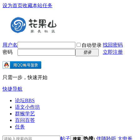
设为首页
收藏本站
任务
用户名
找回密码
自动登录
密码
立即注册
登录
只需一步，快速开始
快捷导航
论坛
BBS
语文小作坊
群猴学艺
百问百答
任务
帖子
热搜:
伴随聆听
大申爸
搜索