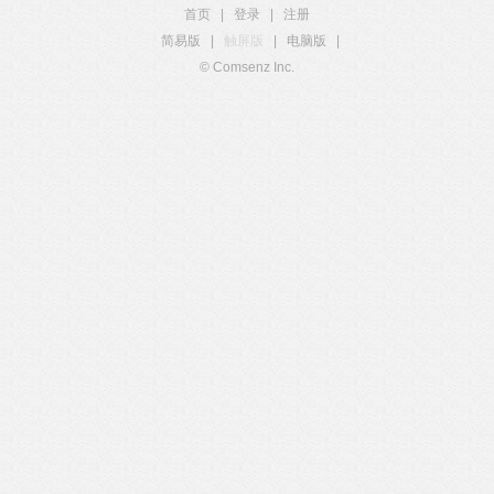
首页
|
登录
|
注册
简易版
|
触屏版
|
电脑版
|
© Comsenz Inc.