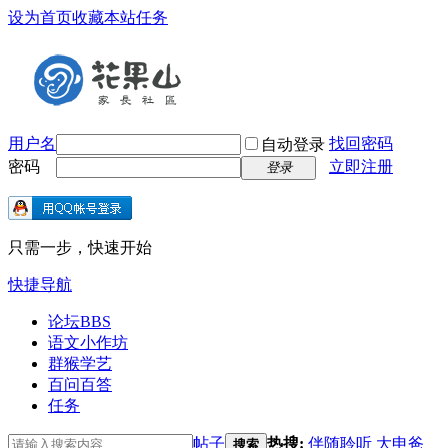
设为首页
收藏本站
任务
用户名
找回密码
自动登录
密码
立即注册
登录
只需一步，快速开始
快捷导航
论坛
BBS
语文小作坊
群猴学艺
百问百答
任务
帖子
热搜:
伴随聆听
大申爸
搜索