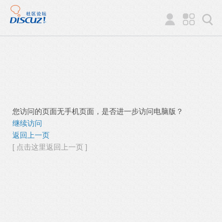
您访问的页面无手机页面，是否进一步访问电脑版？
继续访问
返回上一页
[ 点击这里返回上一页 ]