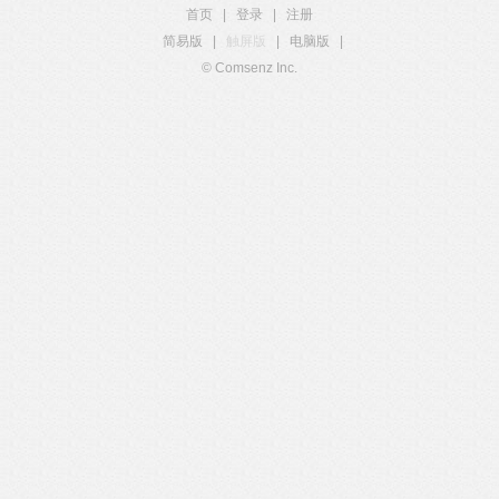
首页
|
登录
|
注册
简易版
|
触屏版
|
电脑版
|
© Comsenz Inc.