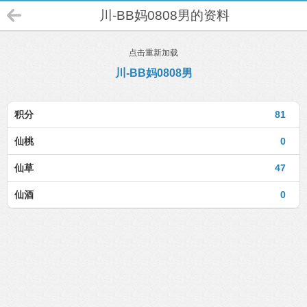
川-BB妈0808男的资料
点击重新加载
川-BB妈0808男
积分
81
仙桃
0
仙草
47
仙酒
0