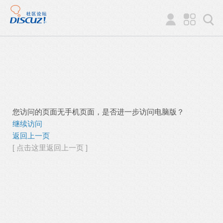
您访问的页面无手机页面，是否进一步访问电脑版？
继续访问
返回上一页
[ 点击这里返回上一页 ]