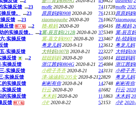
-实操反馈
...
2
鲁―青妈0809G
2020-8-21
45
6422
dustheko
2
六的实操反馈
...
2
3
moffe
2020-8-20
74
11728
moffe
2020
的实操反馈。
...
2
3
原原妈妈0908
2020-8-20
76
12133
原原妈妈0
的实操反馈
...
2
3
xiaomaguohe
2020-8-20
76
10627
xiaomagu
实操反馈
...
2
赣-粮妈
2020-8-20
49
6416
赣-粮妈
2
10B幼的实操反馈。
...
2
冀-辰言妈1212B
2020-8-20
37
5349
冀-辰言妈1
男六-实操反馈
冀-嘉文妈0907
2020-8-20
23
3467
桂-锐妈08
操反馈
粤龙儿妈
2020-9-13
12
3612
粤龙儿妈
男五-实操反馈
大特妈1007B
2020-8-21
22
3227
大特妈100
的实操反馈
...
2
妞妞妈妈
2020-8-20
51
6014
妞妞妈妈
四-实操反馈
浙江茜妈0804G
2020-8-21
25
4084
浙江茜妈0
女三-实操反馈
小橙子齐齐
2020-8-21
24
3131
小橙子齐
G三-实操反馈
津-涵涵妈1205女
2020-8-21
2
2829
粤龙儿妈
女二的实操反馈
彬彬有你
2020-8-24
14
2748
彬彬有你
二-实操反馈
行云
2020-8-20
4
1682
行云
2020
男四的实操反馈
木木妈
2020-8-20
11
1863
木木妈
20
实操反馈
小P
2020-8-22
5
2153
小P
2020-