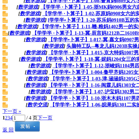
[
数学游戏
]
【学学半 ·卜算子】1-08-鲁青妈0809女六
[
数学游戏
]
【学学半 ·卜算子】1-05-浙MK妈0906男女
[
数学游戏
]
【学学半 ·卜算子】1-02-苏原妈0908女六
[
数学游戏
]
[学学半•卜算子】1-20-苏乐妈0910B五
[
数学游戏
]
【学学半•卜算子】1-11-赣-粮妈1402男一的
[
数学游戏
]
【学学半 ·卜算子】1-13-冀-辰言妈1212B二16
[
数学游戏
]
【学学半•卜算子】1-017-冀-嘉文妈0907
[
数学游戏
]
头脑特工队--粤龙儿妈1203B实
[
数学游戏
]
【学学半 ·卜算子】1-015-京大特妈1007
[
数学游戏
]
【学学半.卜算子】1-18-冀-妮妈1204女三
[
数学游戏
]
【学学半•卜算子】1-12-浙峻妈1104男
[
数学游戏
]
【学学半•卜算子】1-004-鲁甲齐妈1205
[
数学游戏
]
【学学半·卜算子】1-03-津-涵涵妈1205
[
数学游戏
]
【学学半 ·卜算子】1-16-闽霖儿妈1303
[
数学游戏
]
【学学半·卜算子】1-07-沪宝妈1302男
[
数学游戏
]
【学学半 ·卜算子】1-10-浙木木妈1107
[
数学交流
]
【学学半·卜算子】1-06-皖果妈1301二
下一页 »
1
2
3
4
/ 4 页
下一页
返 回