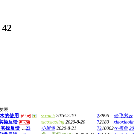
:
42
发表
积木的使用
scratch
2016-2-19
2
3896
会飞的云
-实操反馈
xiaoxiaoling
2020-8-20
7
2180
xiaoxiaoli
五-实操反馈
...
2
3
小黑鱼
2020-8-21
72
10002
小黑鱼
20