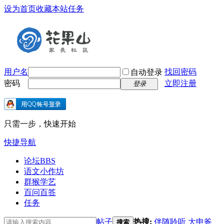
设为首页
收藏本站
任务
用户名
找回密码
自动登录
密码
立即注册
登录
只需一步，快速开始
快捷导航
论坛
BBS
语文小作坊
群猴学艺
百问百答
任务
帖子
热搜:
伴随聆听
大申爸
搜索