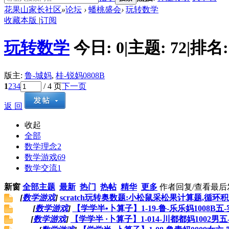
花果山家长社区
»
论坛
›
蟠桃盛会
›
玩转数学
收藏本版
|
订阅
玩转数学
今日:
0
|
主题:
72
|
排名
版主:
鲁-城妈
,
桂-锐妈0808B
1
2
3
4
/ 4 页
下一页
返 回
收起
全部
数学理念
2
数学游戏
69
数学交流
1
新窗
全部主题
最新
热门
热帖
精华
更多
作者
回复/查看
最后
[
数学游戏
]
scratch玩转奥数题:小松鼠采松果计算题,循环
[
数学游戏
]
【学学半•卜算子】1-19-鲁-乐乐妈1008B五
[
数学游戏
]
【学学半 ·卜算子】1-014-川都都妈1002男