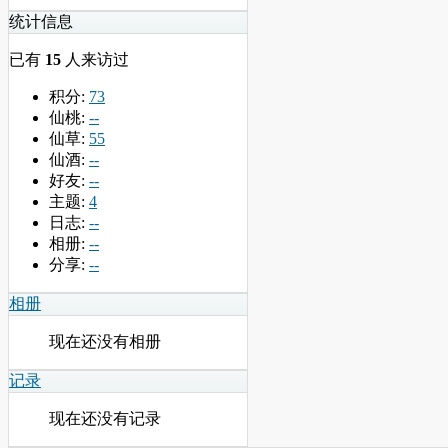
统计信息
已有
15
人来访过
积分:
73
仙桃:
--
仙草:
55
仙酒:
--
好友:
--
主题:
4
日志:
--
相册:
--
分享:
--
相册
现在还没有相册
记录
现在还没有记录