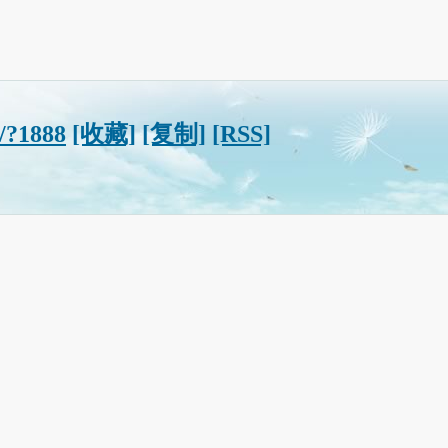
/?1888
[收藏]
[复制]
[RSS]