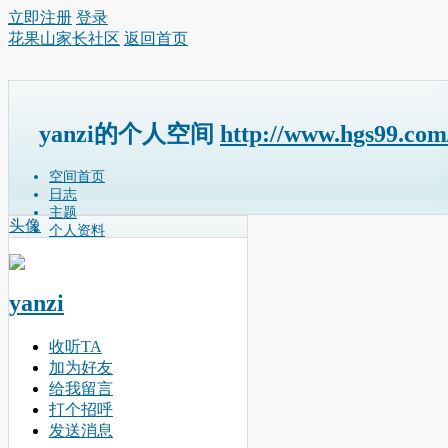
立即注册
登录
花果山家长社区
返回首页
yanzi的个人空间
http://www.hgs99.com
空间首页
日志
主题
头像
个人资料
yanzi
收听TA
加为好友
给我留言
打个招呼
发送消息