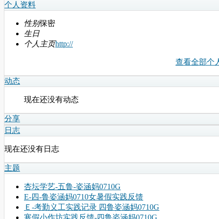
个人资料
性别
保密
生日
个人主页
http://
查看全部个
动态
现在还没有动态
分享
日志
现在还没有日志
主题
杏坛学艺-五鲁-姿涵妈0710G
E-四-鲁姿涵妈0710女暑假实践反馈
Ｅ-考勤义工实践记录 四鲁姿涵妈0710G
寒假小作坊实践反馈-四鲁姿涵妈0710G