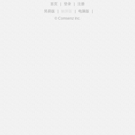
首页
|
登录
|
注册
简易版
|
触屏版
|
电脑版
|
© Comsenz Inc.