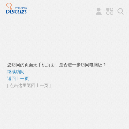
您访问的页面无手机页面，是否进一步访问电脑版？
继续访问
返回上一页
[ 点击这里返回上一页 ]