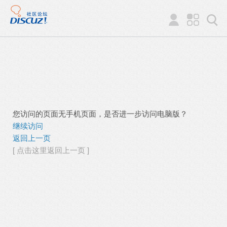
您访问的页面无手机页面，是否进一步访问电脑版？
继续访问
返回上一页
[ 点击这里返回上一页 ]