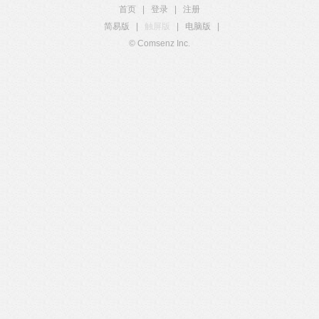
首页
|
登录
|
注册
简易版
|
触屏版
|
电脑版
|
© Comsenz Inc.