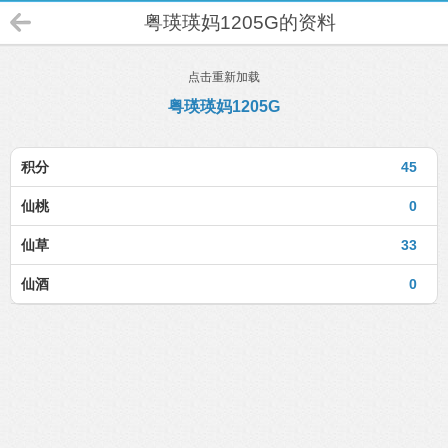
粤瑛瑛妈1205G的资料
点击重新加载
粤瑛瑛妈1205G
积分
45
仙桃
0
仙草
33
仙酒
0