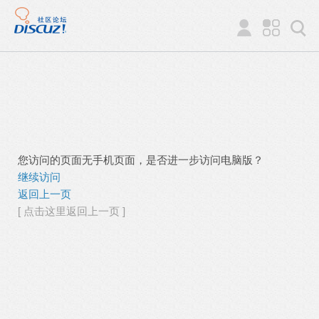
您访问的页面无手机页面，是否进一步访问电脑版？
继续访问
返回上一页
[ 点击这里返回上一页 ]