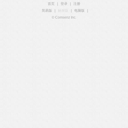
首页
|
登录
|
注册
简易版
|
触屏版
|
电脑版
|
© Comsenz Inc.