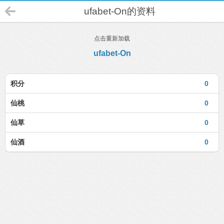
ufabet-On的资料
点击重新加载
ufabet-On
积分
0
仙桃
0
仙草
0
仙酒
0