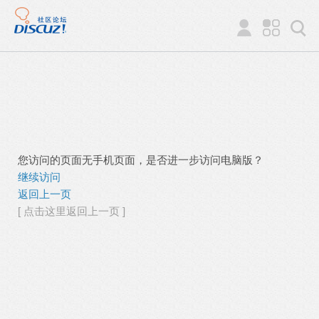
您访问的页面无手机页面，是否进一步访问电脑版？
继续访问
返回上一页
[ 点击这里返回上一页 ]