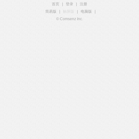
首页
|
登录
|
注册
简易版
|
触屏版
|
电脑版
|
© Comsenz Inc.