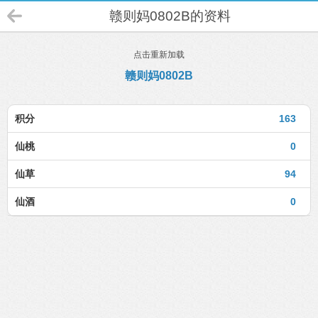
赣则妈0802B的资料
点击重新加载
赣则妈0802B
积分
163
仙桃
0
仙草
94
仙酒
0