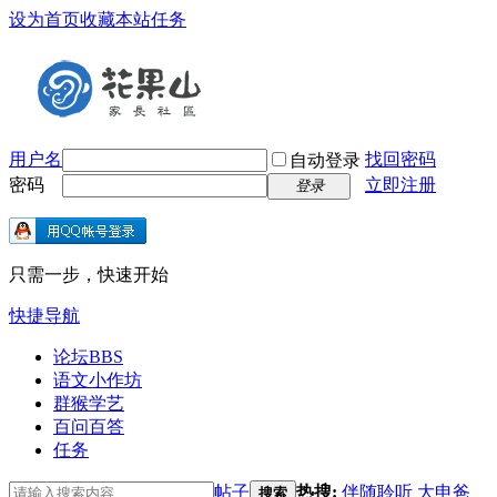
设为首页
收藏本站
任务
用户名
找回密码
自动登录
密码
立即注册
登录
只需一步，快速开始
快捷导航
论坛
BBS
语文小作坊
群猴学艺
百问百答
任务
帖子
热搜:
伴随聆听
大申爸
搜索