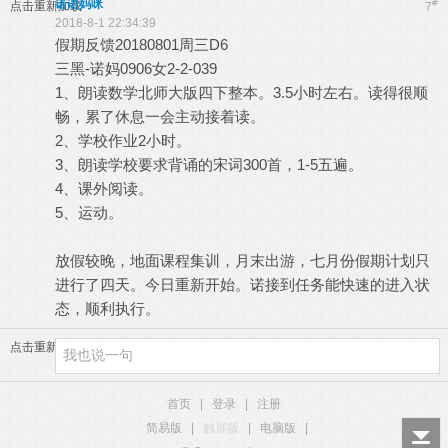
诺语妈咪
#
点击重新加载
7
2018-8-1 22:34:39
假期反馈20180801周三D6
三黑-诺妈0906女2-2-039
1、朗读数学北师大版四下整本。3.5小时左右。读得很顺
畅，累了休息一会主动接着读。
2、学校作业2小时。
3、朗读学校要求背诵的宋词300首，1-5五遍。
4、课外阅读。
5、运动。
放假较晚，地面课程集训，月末出游，七月份假期计划只
进行了四天。今日重新开始。诺接到任务能快速的进入状
态，顺利执行。
点击重新加载
首页
|
登录
|
注册
简易版
|
触屏版
|
电脑版
|