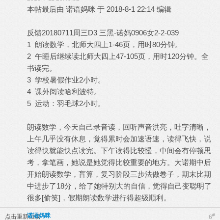
本帖最后由 诺语妈咪 于 2018-8-1 22:14 编辑
反馈20180711周三D3 三黑-诺妈0906女2-2-039
1 朗读数学，北师大四上1-46页，用时80分钟。
2 午睡后继续读北师大四上47-105页，用时120分钟。全
书读完。
3 学校暑假作业2小时。
4 课外阅读哈利波特。
5 运动：羽毛球2小时。
朗读数学，今天自己录音读，回听声音洪亮，吐字清晰，
上午几乎没有休息，觉得累时会加速语速，读得飞快，说
读得快就能快点读完。下午读得比较慢，中间会有停顿思
考，拿笔画，她说是她觉得比较重要的地方。大诺期中后
开始朗读数学，盲算，复习阶段三步法做卷子，期末比期
中进步了18分，给了她特别大的自信，觉得自己变聪明了
很多[偷笑]，假期朗读数学进行得超级顺利。
诺语妈咪
#
点击重新加载
6