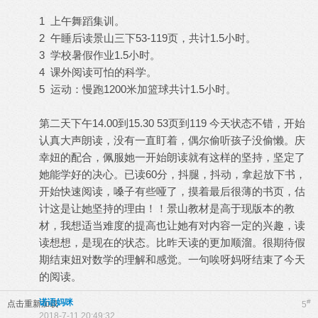
1 上午舞蹈集训。
2 午睡后读景山三下53-119页，共计1.5小时。
3 学校暑假作业1.5小时。
4 课外阅读可怕的科学。
5 运动：慢跑1200米加篮球共计1.5小时。
第二天下午14.00到15.30 53页到119 今天状态不错，开始
认真大声朗读，没有一直盯着，偶尔偷听孩子没偷懒。庆
幸妞的配合，佩服她一开始朗读就有这样的坚持，坚定了
她能学好的决心。已读60分，抖腿，抖动，拿起放下书，
开始快速阅读，嗓子有些哑了，摸着最后很薄的书页，估
计这是让她坚持的理由！！景山教材是高于现版本的教
材，我想适当难度的提高也让她有对内容一定的兴趣，读
读想想，是现在的状态。比昨天读的更加顺溜。很期待假
期结束妞对数学的理解和感觉。一句唉呀妈呀结束了今天
的阅读。
诺语妈咪
#
点击重新加载
5
2018-7-11 20:49:32