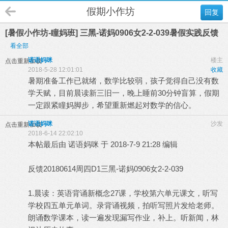
假期小作坊
回复
[暑假小作坊-瞳妈班] 三黑-诺妈0906女2-2-039暑假实践反馈
看全部
诺语妈咪
楼主
点击重新加载
2018-5-28 12:01:01
收藏
暑期准备工作已就绪，数学比较弱，孩子觉得自己没有数
学天赋，目前晨读新三旧一，晚上睡前30分钟盲算，假期
一定跟紧瞳妈脚步，希望重新燃起对数学的信心。
诺语妈咪
沙发
点击重新加载
2018-6-14 22:02:10
本帖最后由 诺语妈咪 于 2018-7-9 21:28 编辑
反馈20180614周四D1三黑-诺妈0906女2-2-039
1.晨读：英语背诵新概念27课，学校第六单元课文，听写
学校四五单元单词。录背诵视频，拍听写照片发给老师。
朗诵数学课本，读一遍发现漏写作业，补上。听新闻，林