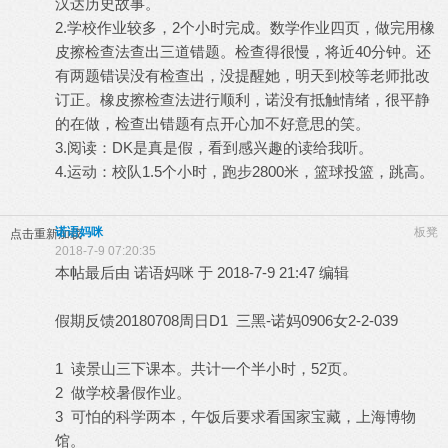
汉达历史故事。
2.学校作业较多，2个小时完成。数学作业四页，做完用橡
皮擦检查法查出三道错题。检查得很慢，将近40分钟。还
有两题错误没有检查出，没提醒她，明天到校等老师批改
订正。橡皮擦检查法进行顺利，诺没有抵触情绪，很平静
的在做，检查出错题有点开心加不好意思的笑。
3.阅读：DK是真是假，看到感兴趣的读给我听。
4.运动：校队1.5个小时，跑步2800米，篮球投篮，跳高。
诺语妈咪
板凳
点击重新加载
2018-7-9 07:20:35
本帖最后由 诺语妈咪 于 2018-7-9 21:47 编辑
假期反馈20180708周日D1 三黑-诺妈0906女2-2-039
1 读景山三下课本。共计一个半小时，52页。
2 做学校暑假作业。
3 可怕的科学两本，午饭后要求看国家宝藏，上海博物
馆。