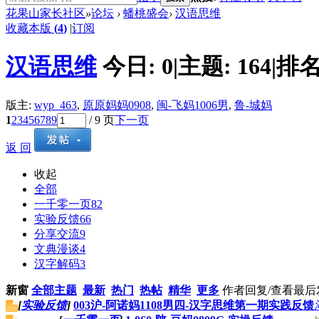
花果山家长社区
»
论坛
›
蟠桃盛会
›
汉语思维
收藏本版
(
4
)
|
订阅
汉语思维
今日:
0
|
主题:
164
|
排名
版主:
wyp_463
,
原原妈妈0908
,
闽-飞妈1006男
,
鲁-城妈
1
2
3
4
5
6
7
8
9
/ 9 页
下一页
返 回
收起
全部
一千零一页
82
实验反馈
66
分享交流
9
文典漫谈
4
汉字解码
3
新窗
全部主题
最新
热门
热帖
精华
更多
作者
回复/查看
最后
[
实验反馈
]
003沪-阿诺妈1108男四-汉字思维第一期实践反馈