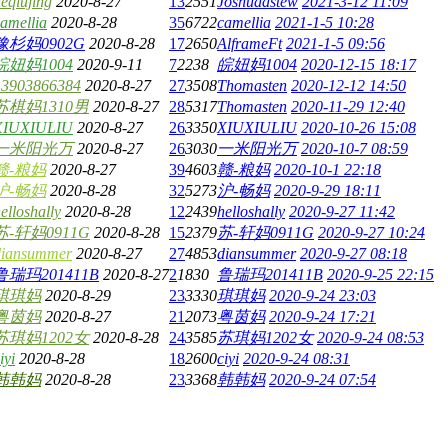
eqiujing
2020-8-27
13
2551
Joshuaastew
2021-3-12 11:09
amellia
2020-8-28
35
6722
camellia
2021-1-5 10:28
豫杉妈0902G
2020-8-28
17
2650
AlframeFt
2021-1-5 09:56
皖妞妈1004
2020-9-11
7
2238
皖妞妈1004
2020-12-15 18:17
13903866384
2020-8-27
27
3508
Thomasten
2020-12-12 14:50
苏棋妈1310男
2020-8-27
28
5317
Thomasten
2020-11-29 12:40
XIUXIULIU
2020-8-27
26
3350
XIUXIULIU
2020-10-26 15:08
一米阳光万
2020-8-27
26
3030
一米阳光万
2020-10-7 08:59
赣-粮妈
2020-8-27
39
4603
赣-粮妈
2020-10-1 22:18
沪-畅妈
2020-8-28
32
5273
沪-畅妈
2020-9-29 18:11
elloshally
2020-8-28
12
2439
helloshally
2020-9-27 11:42
苏-轩妈0911G
2020-8-28
15
2379
苏-轩妈0911G
2020-9-27 10:24
diansummer
2020-8-27
27
4853
diansummer
2020-9-27 08:18
鲁瑞玛201411B
2020-8-27
2
1830
鲁瑞玛201411B
2020-9-25 22:15
琪琪妈
2020-8-29
23
3330
琪琪妈
2020-9-24 23:03
粤茵妈
2020-8-27
21
2073
粤茵妈
2020-9-24 17:21
苏琪妈1202女
2020-8-28
24
3585
苏琪妈1202女
2020-9-24 08:53
iyi
2020-8-28
18
2600
ciyi
2020-9-24 08:31
韩韩妈
2020-8-28
23
3368
韩韩妈
2020-9-24 07:54