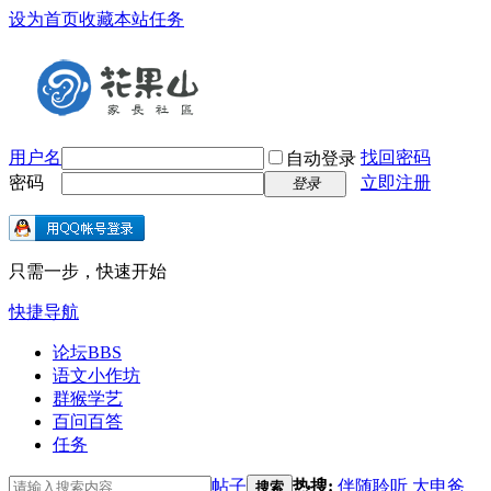
设为首页
收藏本站
任务
用户名
找回密码
自动登录
密码
立即注册
登录
只需一步，快速开始
快捷导航
论坛
BBS
语文小作坊
群猴学艺
百问百答
任务
帖子
热搜:
伴随聆听
大申爸
搜索