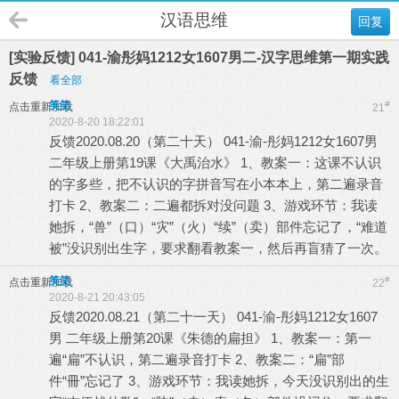
汉语思维
回复
[实验反馈] 041-渝彤妈1212女1607男二-汉字思维第一期实践
反馈
看全部
笑笑
#
点击重新加载
21
2020-8-20 18:22:01
反馈2020.08.20（第二十天） 041-渝-彤妈1212女1607男
二年级上册第19课《大禹治水》 1、教案一：这课不认识
的字多些，把不认识的字拼音写在小本本上，第二遍录音
打卡 2、教案二：二遍都拆对没问题 3、游戏环节：我读
她拆，“兽”（口）“灾”（火）“续”（卖）部件忘记了，“难道
被”没识别出生字，要求翻看教案一，然后再盲猜了一次。
笑笑
#
点击重新加载
22
2020-8-21 20:43:05
反馈2020.08.21（第二十一天） 041-渝-彤妈1212女1607
男 二年级上册第20课《朱德的扁担》 1、教案一：第一
遍“扁”不认识，第二遍录音打卡 2、教案二：“扁”部
件“冊”忘记了 3、游戏环节：我读她拆，今天没识别出的生