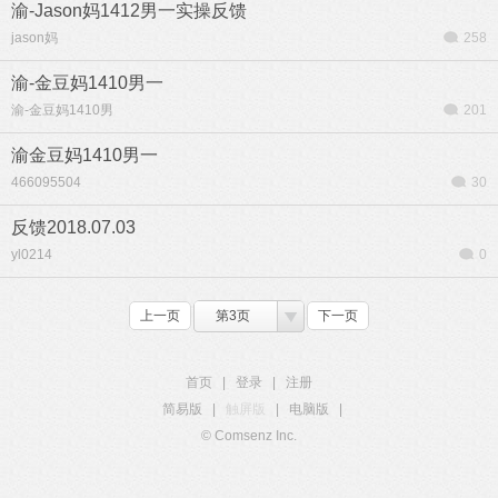
渝-Jason妈1412男一实操反馈
jason妈
258
渝-金豆妈1410男一
渝-金豆妈1410男
201
渝金豆妈1410男一
466095504
30
反馈2018.07.03
yl0214
0
上一页
第3页
下一页
首页
|
登录
|
注册
简易版
|
触屏版
|
电脑版
|
© Comsenz Inc.