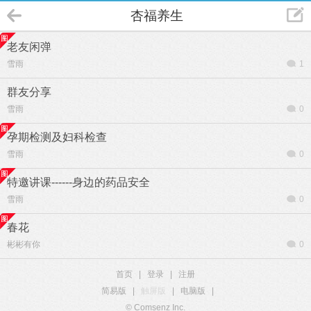
杏福养生
老友闲弹
雪雨
1
群友分享
雪雨
0
孕期检测及妇科检查
雪雨
0
特邀讲课------身边的药品安全
雪雨
0
春花
彬彬有你
0
首页
|
登录
|
注册
简易版
|
触屏版
|
电脑版
|
© Comsenz Inc.