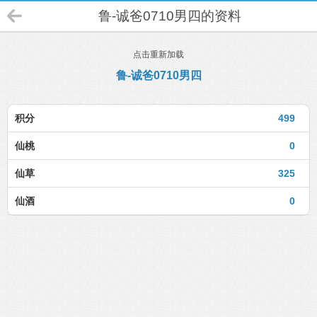
鲁-诚爸0710男四的资料
点击重新加载
鲁-诚爸0710男四
积分
499
仙桃
0
仙草
325
仙酒
0