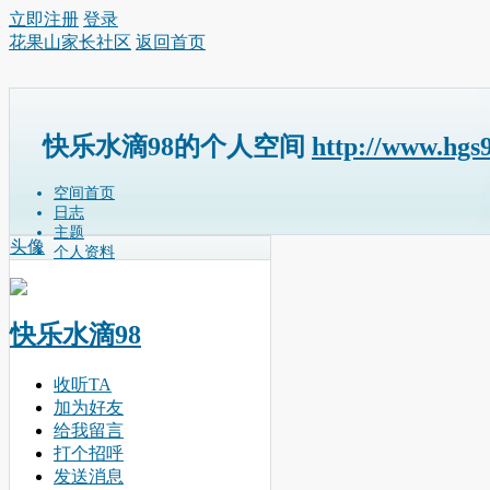
立即注册
登录
花果山家长社区
返回首页
快乐水滴98的个人空间
http://www.hgs
空间首页
日志
主题
头像
个人资料
快乐水滴98
收听TA
加为好友
给我留言
打个招呼
发送消息