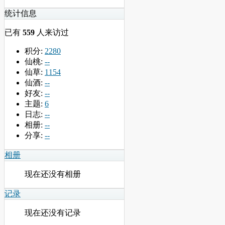
统计信息
已有
559
人来访过
积分:
2280
仙桃:
--
仙草:
1154
仙酒:
--
好友:
--
主题:
6
日志:
--
相册:
--
分享:
--
相册
现在还没有相册
记录
现在还没有记录