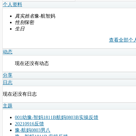
个人资料
真实姓名
豫-航智妈
性别
保密
生日
查看全部个
动态
现在还没有动态
分享
日志
现在还没有日志
主题
001幼豫-智妈1811B航妈0803B实操反馈
20210916反馈
豫-航妈0803男八