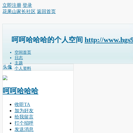
立即注册
登录
花果山家长社区
返回首页
呵呵哈哈哈的个人空间
http://www.hgs
空间首页
日志
主题
头像
个人资料
呵呵哈哈哈
收听TA
加为好友
给我留言
打个招呼
发送消息