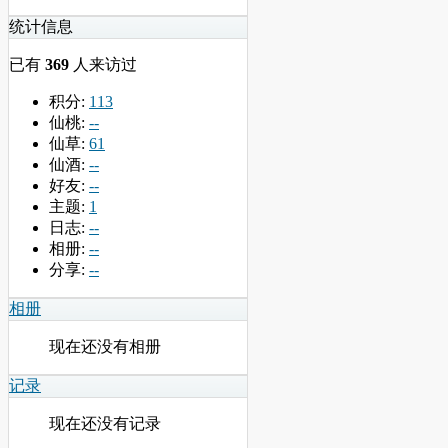
统计信息
已有
369
人来访过
积分:
113
仙桃:
--
仙草:
61
仙酒:
--
好友:
--
主题:
1
日志:
--
相册:
--
分享:
--
相册
现在还没有相册
记录
现在还没有记录