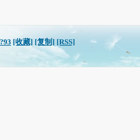
/?93
[收藏]
[复制]
[RSS]