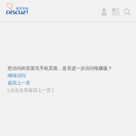
您访问的页面无手机页面，是否进一步访问电脑版？
继续访问
返回上一页
[ 点击这里返回上一页 ]