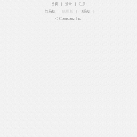
首页
|
登录
|
注册
简易版
|
触屏版
|
电脑版
|
© Comsenz Inc.