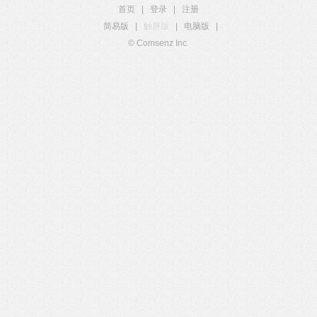
首页
|
登录
|
注册
简易版
|
触屏版
|
电脑版
|
© Comsenz Inc.